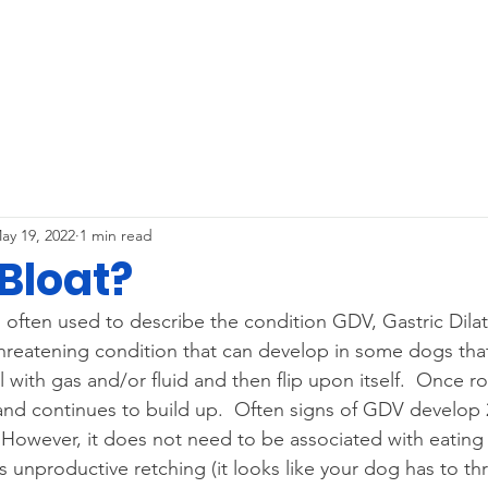
OUR STOR
ay 19, 2022
1 min read
Bloat?
is often used to describe the condition GDV, Gastric Dila
fe-threatening condition that can develop in some dogs tha
ll with gas and/or fluid and then flip upon itself.  Once r
and continues to build up.  Often signs of GDV develop 2
 However, it does not need to be associated with eating a
 is unproductive retching (it looks like your dog has to t