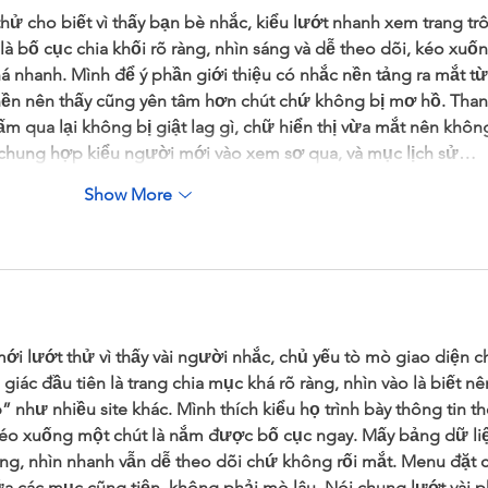
thử cho biết vì thấy bạn bè nhắc, kiểu lướt nhanh xem trang tr
 là bố cục chia khối rõ ràng, nhìn sáng và dễ theo dõi, kéo xuốn
á nhanh. Mình để ý phần giới thiệu có nhắc nền tảng ra mắt từ
 nền nên thấy cũng yên tâm hơn chút chứ không bị mơ hồ. Than
m qua lại không bị giật lag gì, chữ hiển thị vừa mắt nên khôn
 chung hợp kiểu người mới vào xem sơ qua, và mục lịch sử…
Show More
ới lướt thử vì thấy vài người nhắc, chủ yếu tò mò giao diện c
ác đầu tiên là trang chia mục khá rõ ràng, nhìn vào là biết nê
như nhiều site khác. Mình thích kiểu họ trình bày thông tin th
kéo xuống một chút là nắm được bố cục ngay. Mấy bảng dữ li
ng, nhìn nhanh vẫn dễ theo dõi chứ không rối mắt. Menu đặt 
ữa các mục cũng tiện, không phải mò lâu. Nói chung lướt vài p