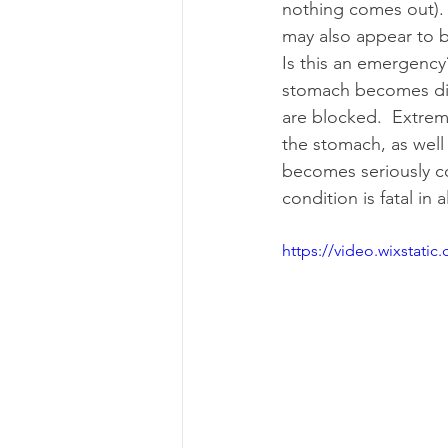
nothing comes out). 
may also appear to b
Is this an emergency
stomach becomes dis
are blocked.  Extrem
the stomach, as well 
becomes seriously co
condition is fatal in 
https://video.wixstat