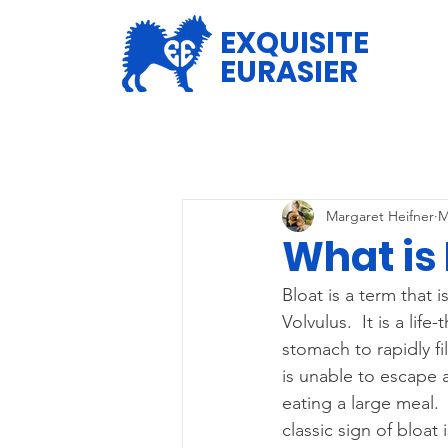
EXQUISITE
EURASIER
Margaret Heifner
M
What is 
Bloat is a term that 
Volvulus.  It is a li
stomach to rapidly fi
is unable to escape 
eating a large meal. 
classic sign of bloat