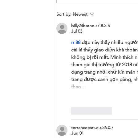
Breeding Frequency
Sort by:
Newest
billy24barne.s7.8.3.5
Jul 03
rr 88
 dạo này thấy nhiều ngườ
cái là thấy giao diện khá tho
không bị rối mắt. Mình thích n
tham gia thị trường từ 2018 n
dạng trang nhồi chữ kín màn h
trang được canh gọn gàng, nh
thao…
Like
Reply
terrancecart.e.r.36.0.7
Jun 01