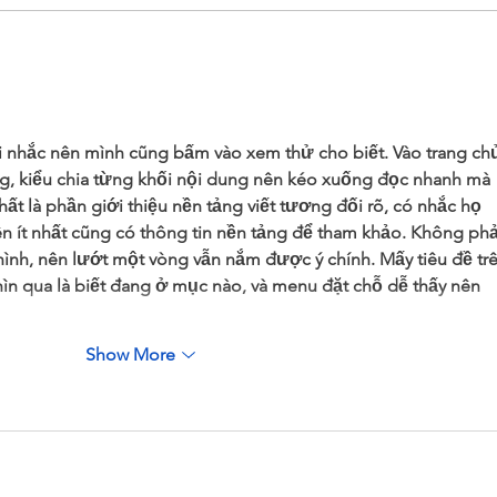
Preparing Scent Towels
Safe
Spr
i nhắc nên mình cũng bấm vào xem thử cho biết. Vào trang ch
áng, kiểu chia từng khối nội dung nên kéo xuống đọc nhanh mà 
hất là phần giới thiệu nền tảng viết tương đối rõ, có nhắc họ 
ên ít nhất cũng có thông tin nền tảng để tham khảo. Không phả
ình, nên lướt một vòng vẫn nắm được ý chính. Mấy tiêu đề trê
ìn qua là biết đang ở mục nào, và menu đặt chỗ dễ thấy nên 
Show More