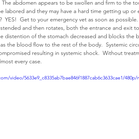
 The abdomen appears to be swollen and firm to the tou
e labored and they may have a hard time getting up or e
?  YES!  Get to your emergency vet as soon as possible.
tended and then rotates, both the entrance and exit t
e distention of the stomach decreased and blocks the b
as the blood flow to the rest of the body.  Systemic circ
mpromised resulting in systemic shock.  Without treatm
almost every case.  
ic.com/video/5633e9_c8335ab7bae846f1887cab6c3633cae1/480p/