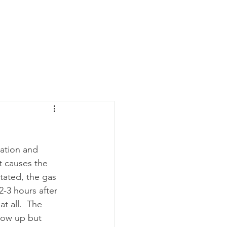
Y
MEET THE PACK
PUPPIES
D
tation and 
t causes the 
otated, the gas 
-3 hours after 
t all.  The 
hrow up but 