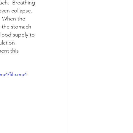
ch.  Breathing 
ven collapse.  
  When the 
o the stomach 
lood supply to 
ulation 
ent this 
mp4/file.mp4