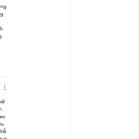
ông 
g 
 
h 
g 
hứ 
n 
eo 
ệu 
chỗ 
hút 