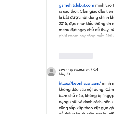
gamehitclub.it.com
 mình vào 
ra sao thôi. Cảm giác đầu tiên
là bắt được nội dung chính kh
2015, đọc như kiểu thông tin
menu đặt ngay chỗ dễ thấy, bấ
phải zoom hay căng mắt. Nói
Like
Reply
savannapatt.er.s.on.7.0.4
May 23
https://keonhacai.cam/
 mình m
không đào sâu nội dung. Cảm gi
bấm chỗ nào, không bị “ngợp” 
dạng khối và danh sách, nên 
cũng sắp xếp theo cột gọn gà
dễ thấy nên chuyển qua lại gi